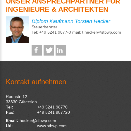
UNSER ANSPRECHPARTNER FÜR
INGENIEURE & ARCHITEKTEN
Diplom Kaufmann Torsten Hecker
Steuerberater
Tel: +49 5241 9877-0 mail: t.hecker@stbwp.com
Kontakt aufnehmen
Roonstr. 12
33330
Gütersloh
Tel:
+49 5241 98770
Fax:
+49 5241 987720
Email:
hecker@stbwp.com
Url:
www.stbwp.com