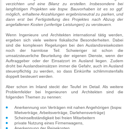
verzichten und eine Bilanz zu erstellen. Insbesondere bei
langfristigen Projekten wie bspw. Bauvorhaben ist es so ggf.
möglich, erhaltene Anzahlungen ergebnisneutral zu parken, und
dann erst bei Fertigstellung des Projektes nach Abzug der
angefallenen Kosten (unfertige Leistungen) zu versteuern.
Wenn Ingenieure und Architekten international tätig werden,
ergeben sich viele weitere fiskalische Besonderheiten. Dabei
sind die komplexen Regelungen bei den Auslandsreisekosten
noch der harmlose Teil. Schwieriger ist schon die
umsatzsteuerliche Beurteilung der eigenen Dienste, wenn der
Auftraggeber oder der Einsatzort im Ausland liegen. Zudem
droht bei Auslandseinsätzen immer die Gefahr, auch im Ausland
steuerpflichtig zu werden, so dass Einkünfte schlimmstenfalls
doppelt besteuert werden.
Aber schon im Inland steckt der Teufel im Detail. Als weitere
Problemfelder bei Ingenieuren und Architekten sind die
folgenden Themen zu nennen:
Anerkennung von Verträgen mit nahen Angehörigen (bspw.
Mietverträge, Arbeitsverträge, Darlehensverträge)
Scheinselbständigkeit bei freien Mitarbeitern
private Nutzung eines Firmenwagens,
Anerkennung der Reisekosten