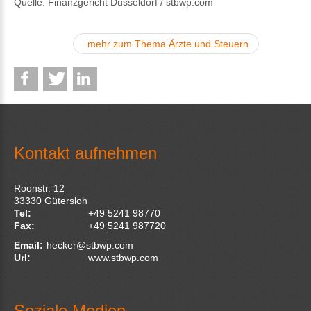
Quelle: Finanzgericht Düsseldorf / stbwp.com
mehr zum Thema Ärzte und Steuern
Kontakt aufnehmen
Roonstr. 12
33330
Gütersloh
Tel:
+49 5241 98770
Fax:
+49 5241 987720
Email:
hecker@stbwp.com
Url:
www.stbwp.com
Soziale Medien