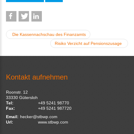
Die Kassennachschau des Finanzamts
Risiko Verzicht auf Pensionszusage
Kontakt aufnehmen
Roonstr. 12
33330
Gütersloh
Tel:
+49 5241 98770
Fax:
+49 5241 987720
Email:
hecker@stbwp.com
Url:
www.stbwp.com