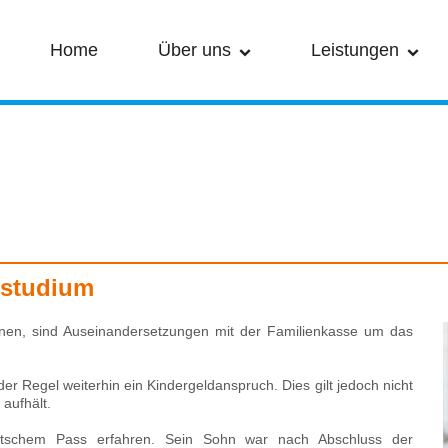
Home
Über uns
Leistungen
Geschichte
Steuerberatung
Unsere Berater
Prüfung
Wen Wir
Consulting
Beraten
sstudium
hnen, sind Auseinandersetzungen mit der Familienkasse um das
er Regel weiterhin ein Kindergeldanspruch. Dies gilt jedoch nicht
aufhält.
utschem Pass erfahren. Sein Sohn war nach Abschluss der