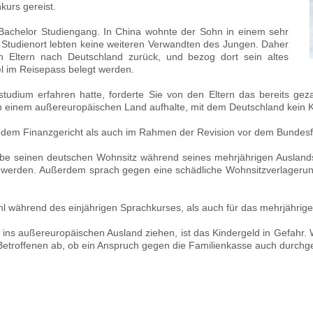
kurs gereist.
n Bachelor Studiengang. In China wohnte der Sohn in einem sehr
Studienort lebten keine weiteren Verwandten des Jungen. Daher
n Eltern nach Deutschland zurück, und bezog dort sein altes
l im Reisepass belegt werden.
dium erfahren hatte, forderte Sie von den Eltern das bereits geza
ich einem außereuropäischen Land aufhalte, mit dem Deutschland kei
or dem Finanzgericht als auch im Rahmen der Revision vor dem Bundesf
abe seinen deutschen Wohnsitz während seines mehrjährigen Ausland
t werden. Außerdem sprach gegen eine schädliche Wohnsitzverlagerun
hl während des einjährigen Sprachkurses, als auch für das mehrjährig
ns außereuropäischen Ausland ziehen, ist das Kindergeld in Gefahr. W
troffenen ab, ob ein Anspruch gegen die Familienkasse auch durchg