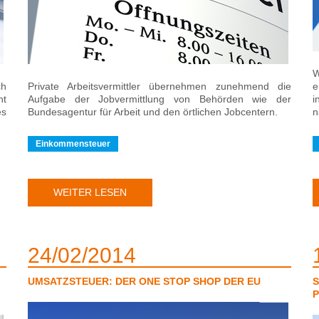
W
ch
Private Arbeitsvermittler übernehmen zunehmend die
e
ht
Aufgabe der Jobvermittlung von Behörden wie der
i
es
Bundesagentur für Arbeit und den örtlichen Jobcentern.
n
Einkommensteuer
WEITER LESEN
24
02
2014
UMSATZSTEUER: DER ONE STOP SHOP DER EU
S