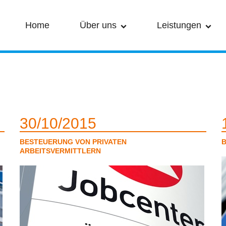
Home
Über uns
Leistungen
Geschichte
Steuerberatung
Unsere Berater
Prüfung
Wen Wir
Consulting
30
10
2015
Beraten
BESTEUERUNG VON PRIVATEN
B
ARBEITSVERMITTLERN