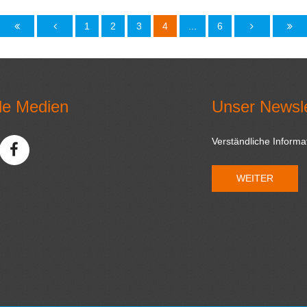
1
2
3
4
...
6
le Medien
Unser Newsle
Verständliche Inform
WEITER